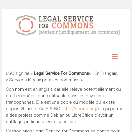
Skip
to
content
Structures juridiques pour soutenir les communs
LSC – Legal service for
commons
LSC signifie «
Legal Service For Commons
« . En Français,
« Services légaux pour les communs ».
Son nom est en anglais car elle relève potentiellement du
droit européen, donc utilisable dans les pays non
francophones. Elle est une copie du modèle qui existe
depuis 20 ans de la SPI-INC :
http://spi-inc.org/
et qui permet
à des projets comme Debian ou LibreOffice d’avoir un
outillage juridique à leur disposition.
L’association Legal Service for Commons se donne pour